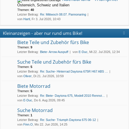
Österreich, Schweiz und Italien
Themen:
40
Letzter Beitrag:
Re: Mittwoch 08.07. Pannonaring
von
Hartl
, Fr 3. Jul 2020, 10:43
Kleinanzeigen - aber nur rund ums Bike!
Biete Teile und Zubehör fürs Bike
Themen:
9
Letzter Beitrag:
Biete- Arrow Auspuff
von
E-Duc
, Mi 22. Jul 2026, 12:34
Suche Teile und Zubehör fürs Bike
Themen:
5
Letzter Beitrag:
Re: Suche- Hinterrad Daytona 675R H67 ABS …
von
Oliver
, Di 21. Jul 2026, 10:59
Biete Motorrad
Themen:
5
Letzter Beitrag:
Re: Biete- Daytona 675, Modell 2010 Rennst…
von
E-Duc
, Do 6. Aug 2026, 09:45
Suche Motorrad
Themen:
1
Letzter Beitrag:
Re: Suche- Triumph Daytona 675 06-12
von
Finn.O
, Mo 22. Jun 2026, 14:25