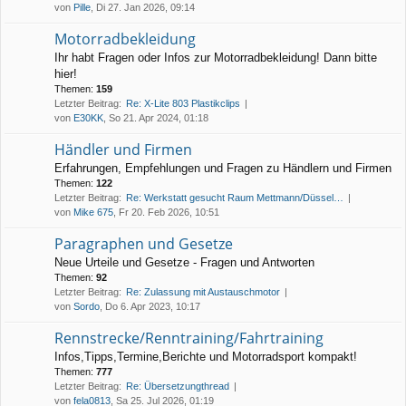
von
Pille
, Di 27. Jan 2026, 09:14
Motorradbekleidung
Ihr habt Fragen oder Infos zur Motorradbekleidung! Dann bitte
hier!
Themen:
159
Letzter Beitrag:
Re: X-Lite 803 Plastikclips
von
E30KK
, So 21. Apr 2024, 01:18
Händler und Firmen
Erfahrungen, Empfehlungen und Fragen zu Händlern und Firmen
Themen:
122
Letzter Beitrag:
Re: Werkstatt gesucht Raum Mettmann/Düssel…
von
Mike 675
, Fr 20. Feb 2026, 10:51
Paragraphen und Gesetze
Neue Urteile und Gesetze - Fragen und Antworten
Themen:
92
Letzter Beitrag:
Re: Zulassung mit Austauschmotor
von
Sordo
, Do 6. Apr 2023, 10:17
Rennstrecke/Renntraining/Fahrtraining
Infos,Tipps,Termine,Berichte und Motorradsport kompakt!
Themen:
777
Letzter Beitrag:
Re: Übersetzungthread
von
fela0813
, Sa 25. Jul 2026, 01:19