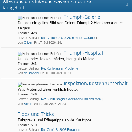
Alles rund ums Bike und was sonst noch so
dazugehört...
Triumph-Galerie
Du hast ein geiles Bild von Deiner Triumph? Hier kannst du es
zeigen!
Themen:
428
Letzter Beitrag:
Re: Ab dem 2.8.2026 in meier Garage
von
Oliver
, Fr 17. Jul 2026, 18:44
Triumph-Hospital
Unfälle oder Totalaschäden, hier gibts Mitleid!
Themen:
241
Letzter Beitrag:
Re: Kühlwasser Probleme
von
da_kobold
, Do 11. Jul 2024, 07:50
Inspektion/Kosten/Unterhalt
Was Motorradfahren wirklich kostet
Themen:
146
Letzter Beitrag:
Re: Kühlflüssigkeit wechseln und entlüften
von
Sordo
, So 12. Jul 2026, 21:23
Tipps und Tricks
Fahrpraxis und Pflegetipps sowie Kauftipps
Themen:
510
Letzter Beitrag:
Re: Gen1 Bj 2006 Beratung