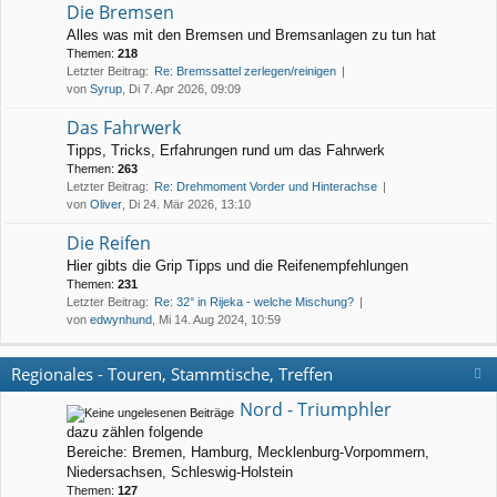
Die Bremsen
Alles was mit den Bremsen und Bremsanlagen zu tun hat
Themen:
218
Letzter Beitrag:
Re: Bremssattel zerlegen/reinigen
von
Syrup
, Di 7. Apr 2026, 09:09
Das Fahrwerk
Tipps, Tricks, Erfahrungen rund um das Fahrwerk
Themen:
263
Letzter Beitrag:
Re: Drehmoment Vorder und Hinterachse
von
Oliver
, Di 24. Mär 2026, 13:10
Die Reifen
Hier gibts die Grip Tipps und die Reifenempfehlungen
Themen:
231
Letzter Beitrag:
Re: 32° in Rijeka - welche Mischung?
von
edwynhund
, Mi 14. Aug 2024, 10:59
Regionales - Touren, Stammtische, Treffen
Nord - Triumphler
dazu zählen folgende
Bereiche: Bremen, Hamburg, Mecklenburg-Vorpommern,
Niedersachsen, Schleswig-Holstein
Themen:
127