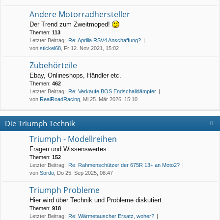
Andere Motorradhersteller
Der Trend zum Zweitmoped!
Themen:
113
Letzter Beitrag:
Re: Aprilia RSV4 Anschaffung?
von
stickel68
, Fr 12. Nov 2021, 15:02
Zubehörteile
Ebay, Onlineshops, Händler etc.
Themen:
462
Letzter Beitrag:
Re: Verkaufe BOS Endschalldämpfer
von
RealRoadRacing
, Mi 25. Mär 2026, 15:10
Die Triumph Technik
Triumph - Modellreihen
Fragen und Wissenswertes
Themen:
152
Letzter Beitrag:
Re: Rahmenschützer der 675R 13+ an Moto2?
von
Sordo
, Do 25. Sep 2025, 08:47
Triumph Probleme
Hier wird über Technik und Probleme diskutiert
Themen:
918
Letzter Beitrag:
Re: Wärmetauscher Ersatz, woher?