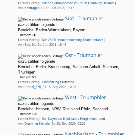
Letzter Beitrag:
Suche Schrauberhilfe im Raum Hamburg/Umland
von
Kontragon
, Di 27. Jun 2023, 19:17
Süd - Triumphler
dazu zählen folgende
Bereiche: Baden-Württemberg, Bayern
Themen:
111
Letzter Beitrag:
Re: 25.06. Hockenheimring Touristenfahrt
von
Bub
, Mo 21. Jun 2021, 19:45
Ost - Triumphler
dazu zählen folgende
Bereiche: Berlin, Brandenburg, Sachsen-Anhalt, Sachsen,
Thüringen
Themen:
50
Letzter Beitrag:
Empfehlung Prüfstand
von
Franzi_675
, Fr 15. Sep 2023, 10:28
West - Triumphler
dazu zählen fogende
Bereiche: Hessen, NRW, Rheinland-Pfalz, Saarland
Themen:
106
Letzter Beitrag:
Re: Daytonas Rheinland / Bergisches Land
von
Drummer Kienzle
, So 20. Sep 2020, 23:21
Nachbarland - Triumphler