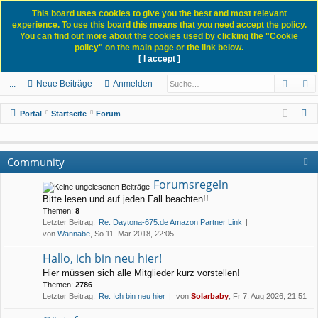
This board uses cookies to give you the best and most relevant
experience. To use this board this means that you need accept the policy.
You can find out more about the cookies used by clicking the "Cookie
policy" on the main page or the link below.
[ I accept ]
Portal
Forum
News Blog
Such
E
ch
itg
n
eg
...
Neue Beiträge
Anmelden
ne
lie
m
ist
S
Portal
Startseite
Forum
llz
de
el
rie
u
c
ug
r
de
re
Community
h
rif
n
n
e
Forumsregeln
f
Bitte lesen und auf jeden Fall beachten!!
Themen:
8
Letzter Beitrag:
Re: Daytona-675.de Amazon Partner Link
von
Wannabe
, So 11. Mär 2018, 22:05
Hallo, ich bin neu hier!
Hier müssen sich alle Mitglieder kurz vorstellen!
Themen:
2786
Letzter Beitrag:
Re: Ich bin neu hier
von
Solarbaby
, Fr 7. Aug 2026, 21:51