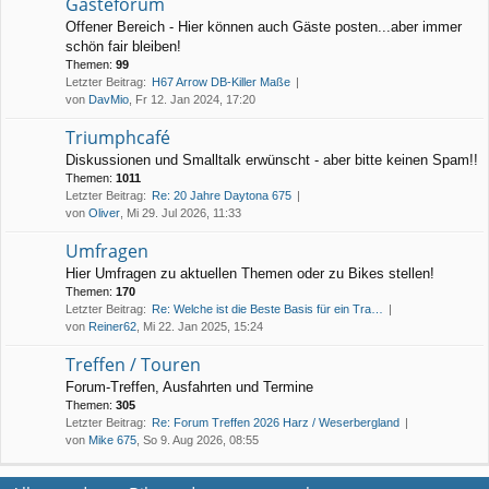
Gästeforum
Offener Bereich - Hier können auch Gäste posten...aber immer
schön fair bleiben!
Themen:
99
Letzter Beitrag:
H67 Arrow DB-Killer Maße
von
DavMio
, Fr 12. Jan 2024, 17:20
Triumphcafé
Diskussionen und Smalltalk erwünscht - aber bitte keinen Spam!!
Themen:
1011
Letzter Beitrag:
Re: 20 Jahre Daytona 675
von
Oliver
, Mi 29. Jul 2026, 11:33
Umfragen
Hier Umfragen zu aktuellen Themen oder zu Bikes stellen!
Themen:
170
Letzter Beitrag:
Re: Welche ist die Beste Basis für ein Tra…
von
Reiner62
, Mi 22. Jan 2025, 15:24
Treffen / Touren
Forum-Treffen, Ausfahrten und Termine
Themen:
305
Letzter Beitrag:
Re: Forum Treffen 2026 Harz / Weserbergland
von
Mike 675
, So 9. Aug 2026, 08:55